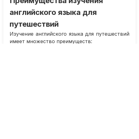
Преимущества изучения
английского языка для
путешествий
Изучение английского языка для путешествий
имеет множество преимуществ:
Свободное общение: зная английский,
вы сможете легко общаться с местными
жителями и другими
путешественниками по всему миру.
Легкость в поиске информации:
большинство туристических ресурсов и
гидов доступны на английском языке,
что облегчит вам подготовку к поездке
и ориентацию на месте.
Безопасность: знание английского
поможет вам общаться с местными