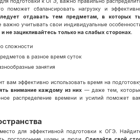
для подготовки к ОГЭ, важно правильно распределит
о поможет сбалансировать нагрузку и эффективн
следует отдавать тем предметам, в которых т
е важно учитывать свои индивидуальные особенност
х и не зацикливайтесь только на слабых сторонах
.
по сложности
редметов в разное время суток
азнообразные занятия
ит вам эффективно использовать время на подготовк
ять внимание каждому из них
— даже тем, которы
рное распределение времени и усилий поможет ва
ространства
 место для эффективной подготовки к ОГЭ. Найдит
кать посторонние шумы и люди.
Сделайте свой сто