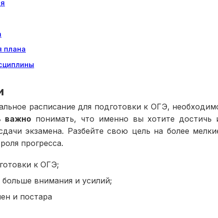
ия
а
я плана
исциплины
и
альное расписание для подготовки к ОГЭ, необходим
ь важно
понимать, что именно вы хотите достичь 
сдачи экзамена. Разбейте свою цель на более мелки
роля прогресса.
готовки к ОГЭ;
 больше внимания и усилий;
ен и постара