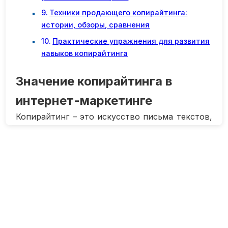
Техники продающего копирайтинга:
истории, обзоры, сравнения
Практические упражнения для развития
навыков копирайтинга
Значение копирайтинга в
интернет-маркетинге
Копирайтинг – это искусство письма текстов,
цель которых — убедить читателя сделать
определенное действие. Он играет ключевую
роль в интернет-маркетинге, помогая
привлечь внимание потенциальных клиентов
и увеличить конверсию сайта.
Качественный
© 2026 cpcaannualconference.com. Все права
копирайтинг
способен заинтересовать
защищены.
аудиторию, вызвать у нее доверие и
подтолкнуть к совершению покупки.