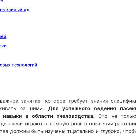
 пчелиный яд
лей
еки
овых технологий
важное занятие, которое требует знания специфик
аживать за ними.
Для успешного ведения пасек
 навыки в области пчеловодства
. Это не тольк
ведь пчелы играют огромную роль в опылении растени
тва должны быть изучены тщательно и глубоко, чтоб