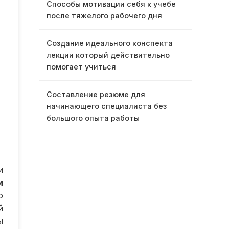
Способы мотивации себя к учебе
после тяжелого рабочего дня
Создание идеального конспекта
лекции который действительно
помогает учиться
Составление резюме для
начинающего специалиста без
большого опыта работы
и
и
о
й
ы