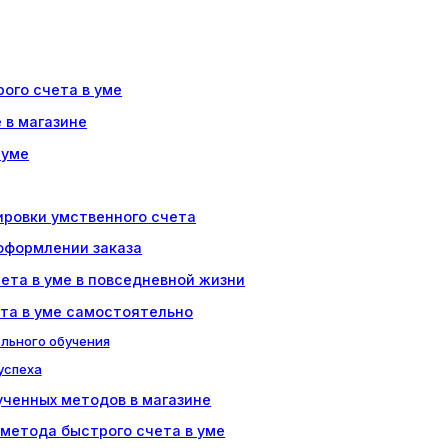
ого счета в уме
 в магазине
 уме
ировки умственного счета
 оформлении заказа
ета в уме в повседневной жизни
ета в уме самостоятельно
льного обучения
успеха
ченных методов в магазине
метода быстрого счета в уме