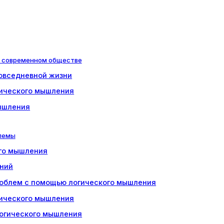
в современном обществе
овседневной жизни
гического мышления
мышления
лемы
ого мышления
ений
облем с помощью логического мышления
ического мышления
логического мышления