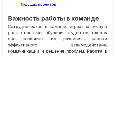
будущих проектов
Важность работы в команде
Сотрудничество в команде играет ключевую
роль в процессе обучения студентов, так как
оно позволяет им развивать навыки
эффективного взаимодействия,
коммуникации и решения проблем.
Работа в
коллективе способствует формированию
таких важных навыков, как лидерство,
взаимодействие, доверие и уважение к
мнению других участников команды.
Важность командной работы для
достижения общей цели
Когда студенты работают над общим
проектом в команде, они учатся объединять
свои усилия для достижения общей цели.