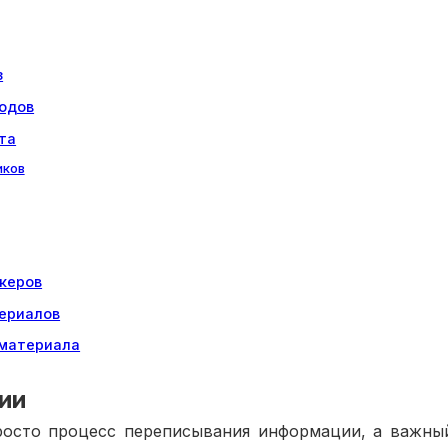
з
водов
та
иков
керов
ериалов
 материала
ии
росто процесс переписывания информации, а важны