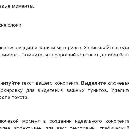
евые моменты.
ие блоки.
вания лекции и записи материала. Записывайте самы
примеры. Помните, что хороший конспект должен быт
анизуйте
текст вашего конспекта.
Выделите
ключевы
кировку для выделения важных пунктов. Уделит
ости
текста.
ючевой момент в создании идеального конспекта
олее эффективен для вас: текстовый, графический