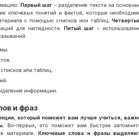
рмацию.
Первый шаг
– разделение текста на основны
ие ключевых понятий и фактов, которые необходим
атериала с помощью списков или таблиц.
Четверты
аций для наглядности.
Пятый шаг
– использовани
казываний.
емы.
тов.
списков или таблиц.
ий.
ыделения информации.
ов и фраз
екции, который поможет вам лучше учиться, важн
ы.
Во-первых, это поможет вам быстрее запомнит
 в материале.
Ключевые слова и фразы выделяю